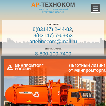
г. Арзамас
8(83147) 2-44-82
,
8(83147) 7-68-53
artehnocom@mail.ru
офис г. Москва
8-800-100-7400
Звонок по России бесплатный!
Заказать звонок
Льготный лизинг
от Минпромторга
Главная
Каталог коммунальной техники
Коммунальная техника
Мусоровозы с задней загрузкой
На базе МАЗ
Мусоровоз КО-440-5У
Мусоровоз КО-440-4М