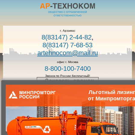
г. Арзамас
8(83147) 2-44-82
,
8(83147) 7-68-53
artehnocom@mail.ru
офис г. Москва
8-800-100-7400
Звонок по России бесплатный!
Заказать звонок
Льготный лизин
от Минпромторг
Главная
Контакты
Общество с ограниченной ответственностью "Ар-ТехноКом"
Юридический адрес: г. Арзамас, ул. Чеховский проезд д.5а