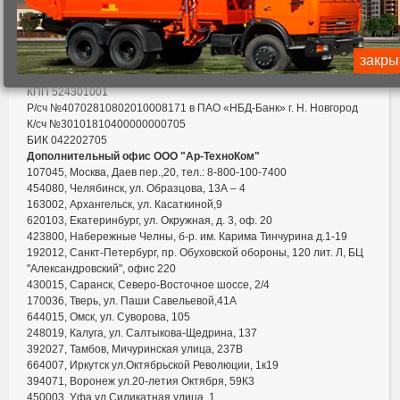
Почтовый адрес: 607220, г. Арзамас, пр. Ленина, д. 208, офис 209
Тел.:
8(83147) 2-44-82
,
8(83147) 7-68-53
факс: (83147)7-68-53
закры
e-mail:
artehnocom@mail.ru
ИНН 5243019669
КПП 524301001
Р/сч №40702810802010008171 в ПАО «НБД-Банк» г. Н. Новгород
К/сч №30101810400000000705
БИК 042202705
Дополнительный офис ООО "Ар-ТехноКом"
107045, Москва, Даев пер.,20
, тел.: 8-800-100-7400
454080, Челябинск, ул. Образцова, 13А – 4
163002, Архангельск, ул. Касаткиной,9
620103, Екатеринбург, ул. Окружная, д. 3, оф. 20
423800, Набережные Челны, б-р. им. Карима Тинчурина д.1-19
192012, Санкт-Петербург, пр. Обуховской обороны, 120 лит. Л, БЦ
"Александровский", офис 220
430015, Саранск, Северо-Восточное шоссе, 2/4
170036, Тверь, ул. Паши Савельевой,41А
644015, Омск, ул. Суворова, 105
248019, Калуга, ул. Салтыкова-Щедрина, 137
392027, Тамбов, Мичуринская улица, 237В
664007
,
Иркутск ул.Октябрьской Революции, 1к19
394071
, Воронеж ул.20-летия Октября, 59К3
450003
, Уфа ул.Силикатная улица, 1