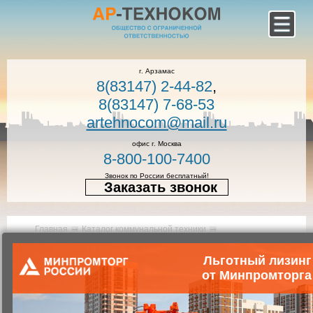
г. Арзамас
8(83147) 2-44-82
,
8(83147) 7-68-53
artehnocom@mail.ru
офис г. Москва
8-800-100-7400
Звонок по России бесплатный!
Заказать звонок
Главная
Каталог коммунальной техники
Коммунальная техника
Контейнерные мусоровозы
Льготный лизинг
от Минпромторга
Мусоровоз контейнерный
КО-440АМ