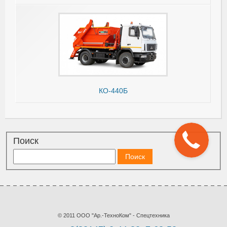
КО-440Б
Поиск
© 2011 ООО "Ар.-ТехноКом" - Спецтехника