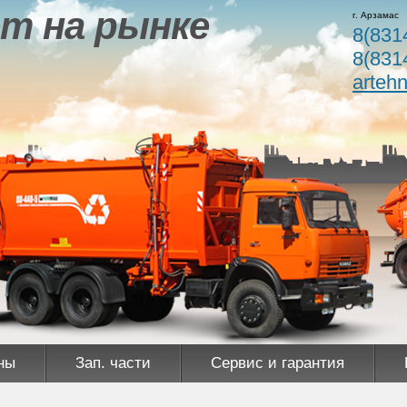
т на рынке
г. Арзамас
8(831
8(831
arteh
ны
Зап. части
Сервис и гарантия