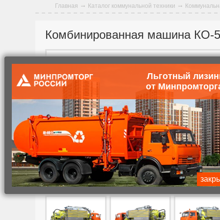
Главная
Каталог коммунальной техники
Коммунальн
Комбинированная машина КО-
Льготный лизин
от Минпромторг
закр