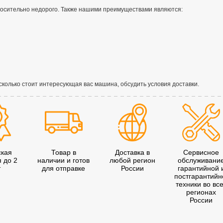
осительно недорого. Также нашими преимуществами являются:
сколько стоит интересующая вас машина, обсудить условия доставки.
ская
Товар в
Доставка в
Сервисное
я до 2
наличии и готов
любой регион
обслуживани
т
для отправке
России
гарантийной 
постгарантийн
техники во вс
регионах
России