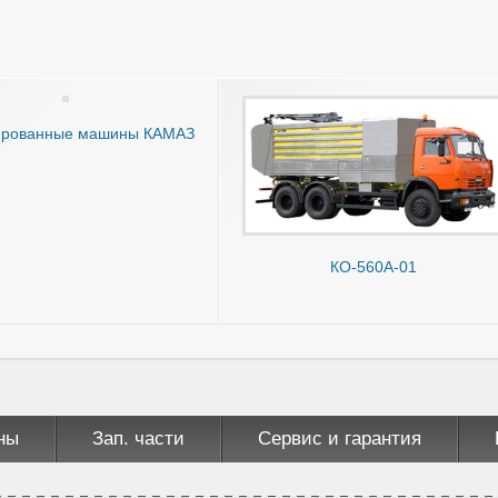
ированные машины КАМАЗ
КО-560А-01
ны
Зап. части
Сервис и гарантия