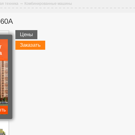
ая техника
Комбинированные машины
560А
Цены
Заказать
г
а
ыть