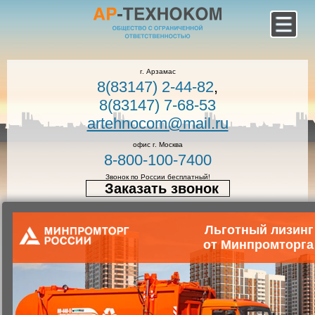
г. Арзамас
8(83147) 2-44-82
,
8(83147) 7-68-53
artehnocom@mail.ru
офис г. Москва
8-800-100-7400
Звонок по России бесплатный!
Заказать звонок
Льготный лизинг
Главная
Каталог коммунальной техники
Спец. техника
от Минпромторга
Передвижная ремонтная
мастерская ПРМ-5820