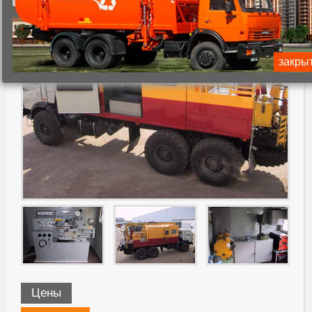
закры
Цены