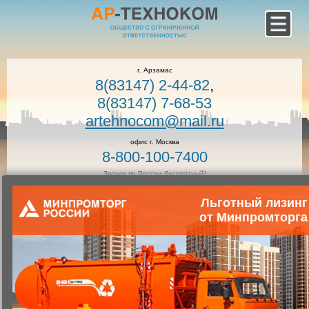
г. Арзамас
8(83147) 2-44-82
,
8(83147) 7-68-53
artehnocom@mail.ru
офис г. Москва
8-800-100-7400
Звонок по России бесплатный!
Заказать звонок
Льготный лизинг
от Минпромторга
Главная
Каталог коммунальной техники
Спец. техника
Агрегат ремонтно-сварочный —
АРС