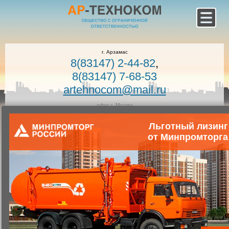
г. Арзамас
8(83147) 2-44-82
,
8(83147) 7-68-53
artehnocom@mail.ru
офис г. Москва
8-800-100-7400
Льготный лизинг
Звонок по России бесплатный!
Заказать звонок
от Минпромторга
Главная
Каталог коммунальной техники
Коммунальная техника
Запчасти для коммунальной техники
Запасные части к илососным машинам
Прокладка КО-507АМ.21.00.003