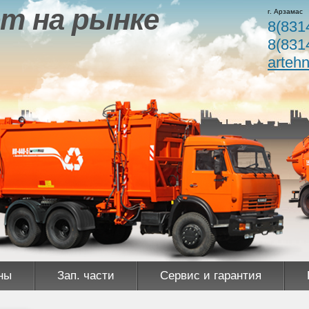
т на рынке
г. Арзамас
8(831
8(831
arteh
ны
Зап. части
Сервис и гарантия