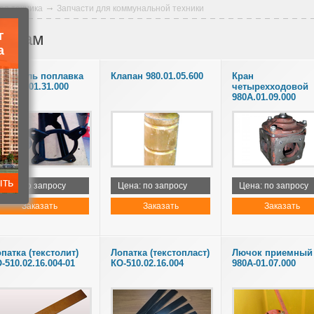
ая техника
Запчасти для коммунальной техники
г
шинам
а
ржатель поплавка
Клапан 980.01.05.600
Кран
-507А.01.31.000
четырехходовой
980А.01.09.000
ыть
Цена: по запросу
Цена: по запросу
Цена: по запросу
Заказать
Заказать
Заказать
патка (текстолит)
Лопатка (текстопласт)
Лючок приемный
-510.02.16.004-01
КО-510.02.16.004
980А-01.07.000