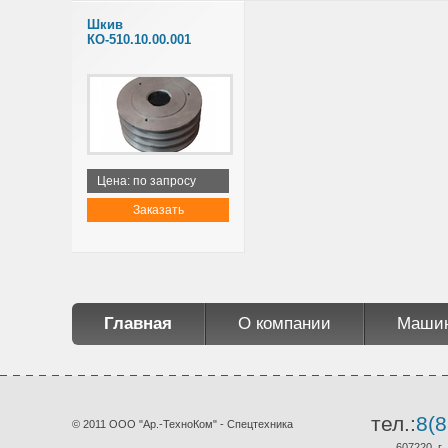
Шкив
КО-510.10.00.001
Цена: по запросу
Заказать
Главная
О компании
Маши
тел.:
8(8
© 2011 ООО "Ар.-ТехноКом" - Спецтехника
607220, г.