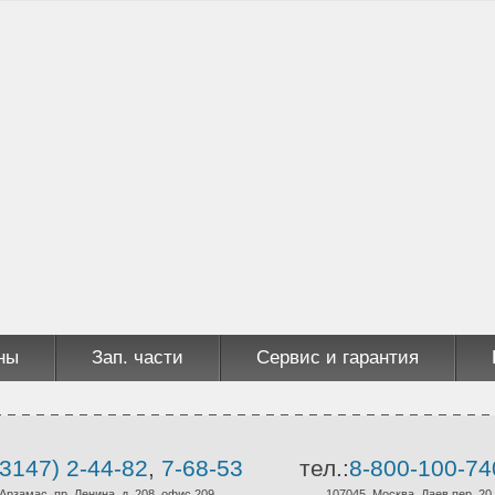
ны
Зап. части
Сервис и гарантия
3147) 2-44-82
,
7-68-53
тел.:
8-800-100-74
 Арзамас, пр. Ленина, д. 208, офис 209
107045, Москва, Даев пер.,20