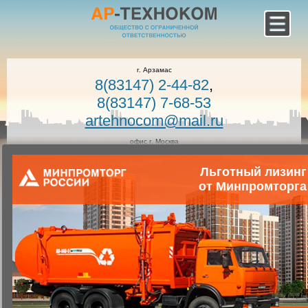
г. Арзамас
8(83147) 2-44-82
,
8(83147) 7-68-53
artehnocom@mail.ru
офис г. Москва
8-800-100-7400
Льготный лизинг
Звонок по России бесплатный!
Заказать звонок
от Минпромторга
Главная
Каталог коммунальной техники
Коммунальная техника
Запчасти для коммунальной техники
Запасные части к илососным машинам
Крышка цистерны