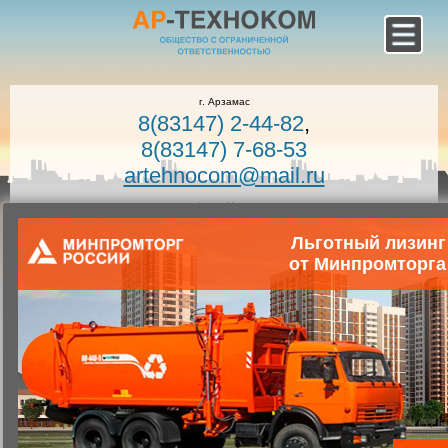
г. Арзамас
8(83147) 2-44-82
,
8(83147) 7-68-53
artehnocom@mail.ru
офис г. Москва
8-800-100-7400
Льготный лизинг
Звонок по России бесплатный!
от Минпромторга
Заказать звонок
Главная
Каталог коммунальной техники
Коммунальная техника
Запчасти для коммунальной техники
Запасные части к комбинированным дорожным машинам
КОМ КО-829.02.02.000-01