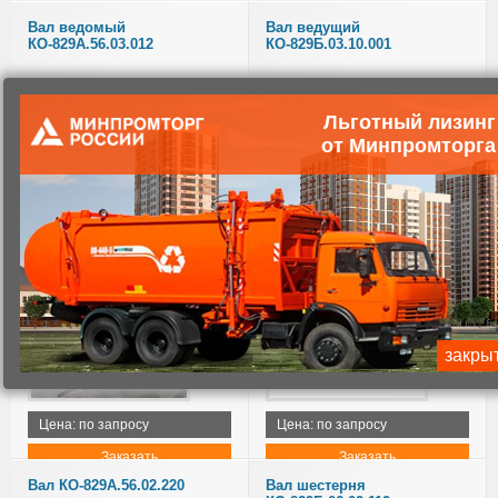
Вал ведомый
Вал ведущий
КО-829А.56.03.012
КО-829Б.03.10.001
Льготный лизинг
от Минпромторга
Цена: по запросу
Цена: по запросу
Заказать
Заказать
Вал вторичный 53213-
Вал КО-829.31.02.010
4215070
закры
Цена: по запросу
Цена: по запросу
Заказать
Заказать
Вал КО-829А.56.02.220
Вал шестерня