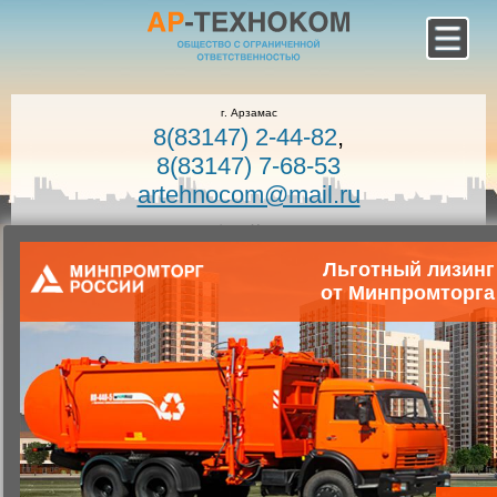
г. Арзамас
8(83147) 2-44-82
,
8(83147) 7-68-53
artehnocom@mail.ru
офис г. Москва
8-800-100-7400
Льготный лизинг
Звонок по России бесплатный!
от Минпромторга
Заказать звонок
Главная
Каталог коммунальной техники
Коммунальная техника
Запчасти для коммунальной техники
Запасные части к комбинированным дорожным машинам
Вал шестерня КО-829Б.06.02.112