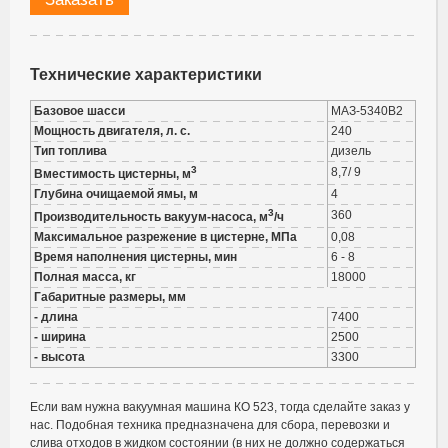
Технические характеристики
Базовое шасси
МАЗ-5340B2
Мощность двигателя, л. с.
240
Тип топлива
дизель
3
8,7/ 9
Вместимость цистерны, м
Глубина очищаемой ямы, м
4
3
360
Производительность вакуум-насоса, м
/ч
Максимальное разрежение в цистерне, МПа
0,08
Время наполнения цистерны, мин
6 - 8
Полная масса, кг
18000
Габаритные размеры, мм
- длина
7400
- ширина
2500
- высота
3300
Если вам нужна вакуумная машина КО 523, тогда сделайте заказ у
нас. Подобная техника предназначена для сбора, перевозки и
слива отходов в жидком состоянии (в них не должно содержаться