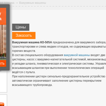
ая техника
Вакуумные машины
г
а
Цены
Заказать
Вакуумная машина КО-505А
предназначена для вакуумного забора
транспортировки и слива жидких отходов, не содержащих взрывчаты
горючих веществ.
В состав специального оборудования
вакуумной машины
входят две
цистерны, насос с вакуумно-нагнетательной системой, механизм вы
ыть
и укладки шланга, пневматическая и электрическая системы. Управл
всасывающим шлангом при выполнении технологических операций
ведётся с пульта.
При наполнении цистерн сигнально-предохранительное устройство
автоматически ограничивает заполнение цистерны перекрытием
всасывающего трубопровода.