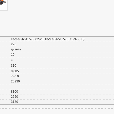
КАМАЗ-65115-3082-23, КАМАЗ-65115-1071-97 (D3)
298
дизель
10
4
310
0,085
7 - 10
20930
8300
2550
3180