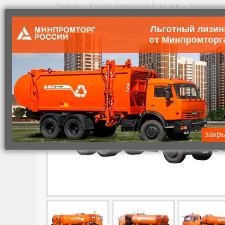
Главная
Каталог коммунальной техники
Коммунальн
Льготный лизин
Вакуумная машина КО-505А
от Минпромторг
закр