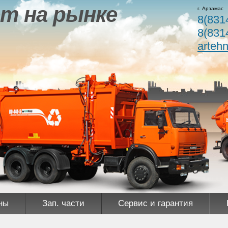
т на рынке
г. Арзамас
8(831
8(831
arteh
ны
Зап. части
Сервис и гарантия