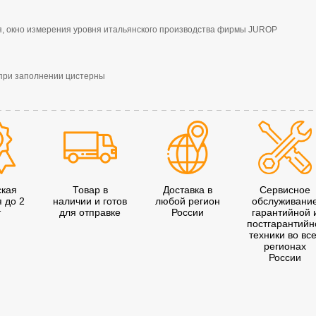
ия, окно измерения уровня итальянского производства фирмы JUROP
при заполнении цистерны
ская
Товар в
Доставка в
Сервисное
я до 2
наличии и готов
любой регион
обслуживани
т
для отправке
России
гарантийной 
постгарантийн
техники во вс
регионах
России