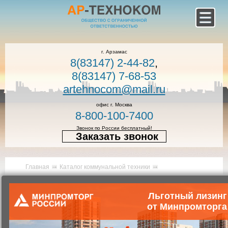
г. Арзамас
8(83147) 2-44-82
,
8(83147) 7-68-53
artehnocom@mail.ru
офис г. Москва
8-800-100-7400
Звонок по России бесплатный!
Заказать звонок
Главная
Каталог коммунальной техники
Коммунальная техника
Мусоровозы с задней загрузкой
Льготный лизинг
Мусоровоз с задней загрузкой
от Минпромторга
КО-440ВГ (КО-440ВГ-01)