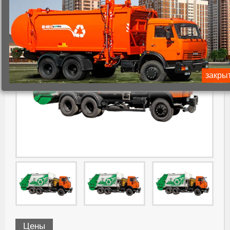
закры
Цены