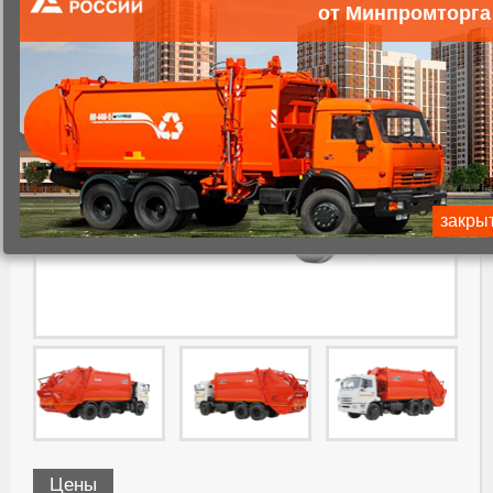
от Минпромторга
закры
Цены