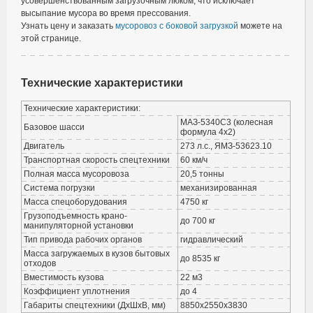
усовершенствованным загрузочным люком, что исключает
высыпание мусора во время прессования.
Узнать цену и заказать
мусоровоз с боковой загрузкой
можете на
этой странице.
Технические характеристики
Технические характеристики:
МАЗ-5340C3 (колесная
Базовое шасси
формула 4х2)
Двигатель
273 л.с., ЯМЗ-53623.10
Транспортная скорость спецтехники
60 км/ч
Полная масса мусоровоза
20,5 тонны
Система погрузки
механизированная
Масса спецоборудования
4750 кг
Грузоподъемность крано-
до 700 кг
манипуляторной установки
Тип привода рабочих органов
гидравлический
Масса загружаемых в кузов бытовых
до 8535 кг
отходов
Вместимость кузова
22 м3
Коэффициент уплотнения
до 4
Габариты спецтехники (ДхШхВ, мм)
8850х2550х3830