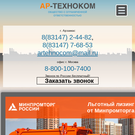
г. Арзамас
8(83147) 2-44-82
,
8(83147) 7-68-53
artehnocom@mail.ru
офис г. Москва
8-800-100-7400
Звонок по России бесплатный!
Заказать звонок
Главная
Каталог коммунальной техники
Льготный лизинг
Коммунальная техника
Мусоровозы с боковой загрузкой
от Минпромторга
Мусоровоз с боковой загрузкой
КО-449-35