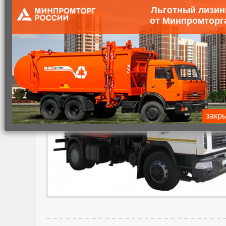
Главная
Каталог коммунальной техники
Коммунальн
Льготный лизин
от Минпромторг
Мусоровоз с боковой загрузкой
закр