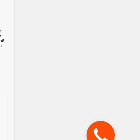
е
и
ой
ех