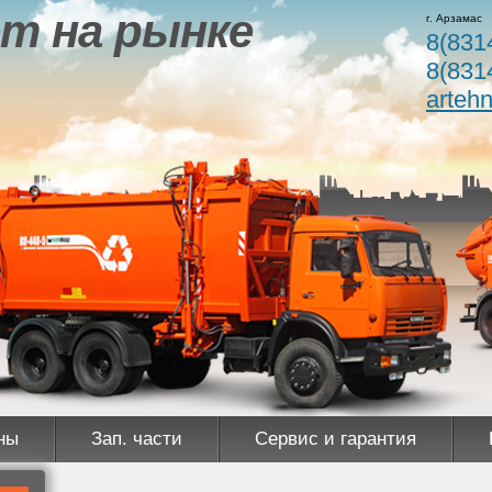
т на рынке
г. Арзамас
8(831
8(831
arteh
ны
Зап. части
Сервис и гарантия