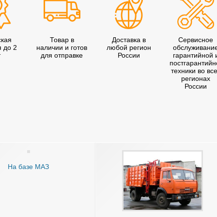
ская
Товар в
Доставка в
Сервисное
я до 2
наличии и готов
любой регион
обслуживани
т
для отправке
России
гарантийной 
постгарантийн
техники во вс
регионах
России
На базе МАЗ