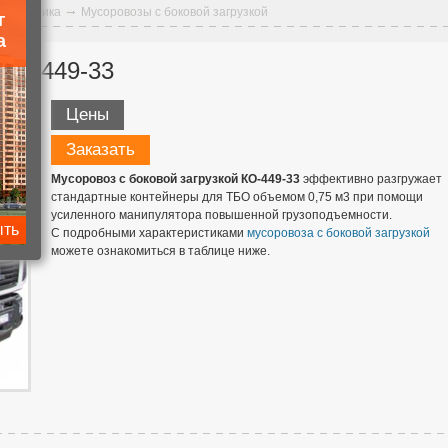
ая техника
Мусоровозы с боковой загрузкой
г
а
 КО-449-33
Цены
Заказать
Мусоровоз с боковой загрузкой КО-449-33
эффективно разгружает
стандартные контейнеры для ТБО объемом 0,75 м3 при помощи
усиленного манипулятора повышенной грузоподъемности.
ыть
С подробными характеристиками
мусоровоза с боковой загрузкой
можете ознакомиться в таблице ниже.