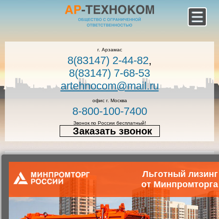
г. Арзамас
8(83147) 2-44-82
,
8(83147) 7-68-53
artehnocom@mail.ru
офис г. Москва
8-800-100-7400
Звонок по России бесплатный!
Заказать звонок
Главная
Каталог коммунальной техники
Коммунальная техника
Мусоровозы с боковой загрузкой
Льготный лизинг
от Минпромторга
Мусоровоз с боковой загрузкой
КО-449-05