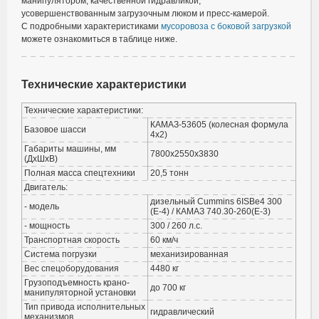
манипулятором, качественной гидравликой,
усовершенствованным загрузочным люком и пресс-камерой.
С подробными характеристиками
мусоровоза с боковой загрузкой
можете ознакомиться в таблице ниже.
Технические характеристики
Технические характеристики:
КАМАЗ-53605 (колесная формула
Базовое шасси
4х2)
Габариты машины, мм
7800х2550х3830
(ДхШхВ)
Полная масса спецтехники
20,5 тонн
Двигатель:
дизельный Cummins 6ISBe4 300
- модель
(E-4) / КАМАЗ 740.30-260(Е-3)
- мощность
300 / 260 л.с.
Транспортная скорость
60 км/ч
Система погрузки
механизированная
Вес спецоборудования
4480 кг
Грузоподъемность крано-
до 700 кг
манипуляторной установки
Тип привода исполнительных
гидравлический
механизмов