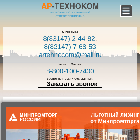
г. Арзамас
8(83147) 2-44-82
,
8(83147) 7-68-53
artehnocom@mail.ru
офис г. Москва
8-800-100-7400
Звонок по России бесплатный!
Заказать звонок
Главная
Каталог коммунальной техники
Коммунальная техника
Контейнерные мусоровозы
Льготный лизинг
от Минпромторга
Мусоровоз контейнерный КО-440А