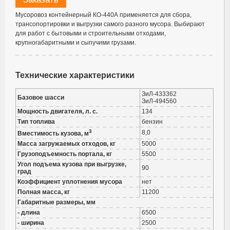
Мусоровоз контейнерный КО-440А применяется для сбора,
трансопортировки и выгрузки самого разного мусора. Выбирают
для работ с бытовыми и строительными отходами,
крупногабаритными и сыпучими грузами.
Технические характеристики
ЗиЛ-433362
Базовое шасси
ЗиЛ-494560
Мощность двигателя, л. с.
134
Тип топлива
бензин
3
8,0
Вместимость кузова, м
Масса загружаемых отходов, кг
5000
Грузоподъемность портала, кг
5500
Угол подъема кузова при выгрузке,
90
град
Коэффициент уплотнения мусора
нет
Полная масса, кг
11200
Габаритные размеры, мм
- длина
6500
- ширина
2500