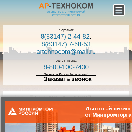
г. Арзамас
8(83147) 2-44-82
,
8(83147) 7-68-53
artehnocom@mail.ru
офис г. Москва
8-800-100-7400
Звонок по России бесплатный!
Заказать звонок
Главная
Каталог коммунальной техники
Коммунальная техника
Мусоровозы с боковой загрузкой
Льготный лизинг
от Минпромторга
Мусоровоз КО-440-4К