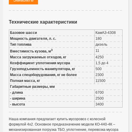
Технические характеристики
Базовое шасси
КамАЗ-4308
Мощность двигателя, л. с.
180
Тип топлива
дизель
3
11
Вместимость кузова, м
Масса загружаемых отходов, кг
4250
Коэффициент уплотнения мусора
1,5 до 4
Грузоподъемность манипулятора, кг
500
Масса спецоборудования, кг не более
2300
Полная масса, кг
11500
Габаритные размеры, мм
- длина
6700
- ширина
2500
- высота
3400
Наша компания предлагает купить мусоровоз с колесной
формулой 4х2. Основное предназначение модели КО-440-4К –
механизированная погрузка ТБО, уплотнение, перевозка мусора