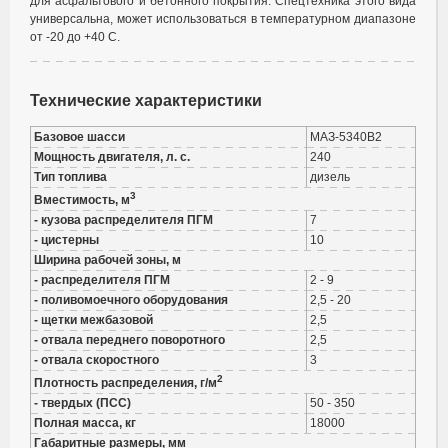
для асфальтового и бетонного покрытия. Спецтехника этого вида
универсальна, может использоваться в температурном диапазоне
от -20 до +40 С.
Технические характеристики
Базовое шасси
МАЗ-5340В2
Мощность двигателя, л. с.
240
Тип топлива
дизель
3
Вместимость, м
- кузова распределителя ПГМ
7
- цистерны
10
Ширина рабочей зоны, м
- распределителя ПГМ
2 - 9
- поливомоечного оборудования
2,5 - 20
- щетки межбазовой
2,5
- отвала переднего поворотного
2,5
- отвала скоростного
3
2
Плотность распределения, г/м
- твердых (ПСС)
50 - 350
Полная масса, кг
18000
Габаритные размеры, мм