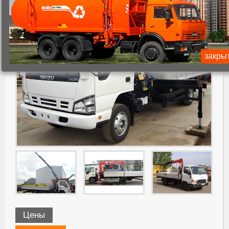
закры
Цены