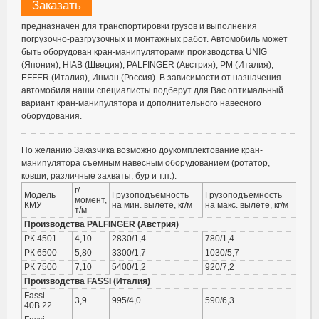
Заказать
предназначен для транспортировки грузов и выполнения
погрузочно-разгрузочных и монтажных работ. Автомобиль может
быть оборудован кран-манипуляторами производства UNIG
(Япония), HIAB (Швеция), PALFINGER (Австрия), PM (Италия),
EFFER (Италия), Инман (Россия). В зависимости от назначения
автомобиля наши специалисты подберут для Вас оптимальный
вариант кран-манипулятора и дополнительного навесного
оборудования.
По желанию Заказчика возможно доукомплектование кран-
манипулятора съемным навесным оборудованием (ротатор,
ковши, различные захваты, бур и т.п.).
г/
Модель
Грузоподъемность
Грузоподъемность
момент,
КМУ
на мин. вылете, кг/м
на макс. вылете, кг/м
т/м
Производства PALFINGER (Австрия)
РК 4501
4,10
2830/1,4
780/1,4
РК 6500
5,80
3300/1,7
1030/5,7
РК 7500
7,10
5400/1,2
920/7,2
Производства FASSI (Италия)
Fassi-
3,9
995/4,0
590/6,3
40B.22