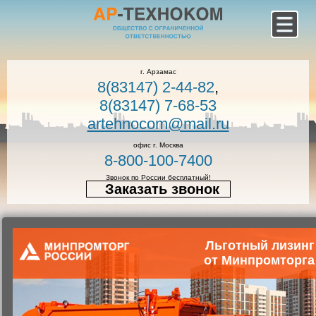
г. Арзамас
8(83147) 2-44-82
,
8(83147) 7-68-53
artehnocom@mail.ru
офис г. Москва
8-800-100-7400
Звонок по России бесплатный!
Заказать звонок
Главная
Каталог коммунальной техники
Спец. техника
Льготный лизинг
от Минпромторга
Импортный автомобиль с крано-
манипуляторной установкой