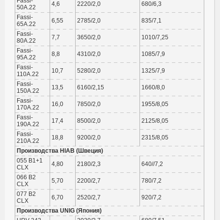
Fassi-
4,6
2220/2,0
680/6,3
50А.22
Fassi-
6,55
2785/2,0
835/7,1
65А.22
Fassi-
7,7
3650/2,0
1010/7,25
80А.22
Fassi-
8,8
4310/2,0
1085/7,9
95А.22
Fassi-
10,7
5280/2,0
1325/7,9
110А.22
Fassi-
13,5
6160/2,15
1660/8,0
150А.22
Fassi-
16,0
7850/2,0
1955/8,05
170А.22
Fassi-
17,4
8500/2,0
2125/8,05
190А.22
Fassi-
18,8
9200/2,0
2315/8,05
210А.22
Производства HIAB (Швеция)
055 В1+1
4,80
2180/2,3
640//7,2
CLX
066 В2
5,70
2200/2,7
780/7,2
CLX
077 В2
6,70
2520/2,7
920/7,2
CLX
Производства UNIG (Япония)