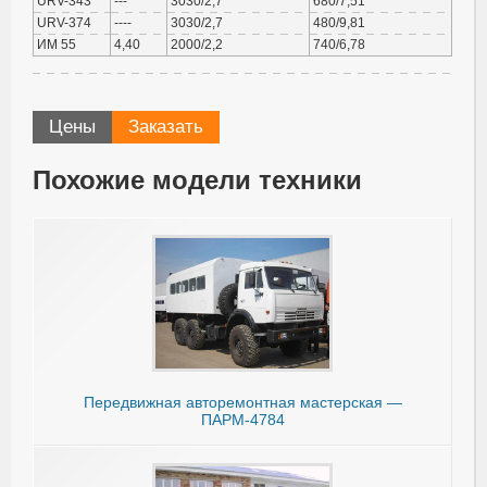
URV-343
---
3030/2,7
680/7,51
URV-374
----
3030/2,7
480/9,81
ИМ 55
4,40
2000/2,2
740/6,78
Цены
Заказать
Похожие модели техники
Передвижная авторемонтная мастерская —
ПАРМ-4784