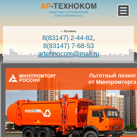
г. Арзамас
8(83147) 2-44-82
,
8(83147) 7-68-53
artehnocom@mail.ru
офис г. Москва
8-800-100-7400
Льготный лизинг
Звонок по России бесплатный!
Заказать звонок
от Минпромторга
Главная
Каталог коммунальной техники
Коммунальная техника
Запчасти для коммунальной техники
Запасные части к вакуумным машинам
Шкив КО-503.02.00.009-01