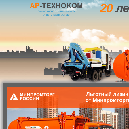
20
ле
Льготный лизин
от Минпромторг
Главная
О компании
Маши