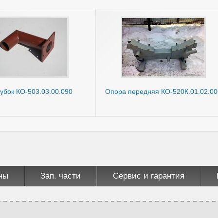
убок КО-503.03.00.090
Опора передняя КО-520К.01.02.00
ны
Зап. части
Сервис и гарантия