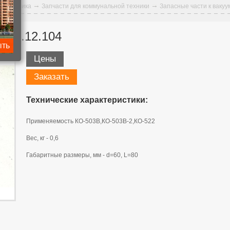
ая техника
Запчасти для коммунальной техники
Запасные части к вак
-02.12.104
ыть
Цены
Заказать
Технические характеристики:
Применяемость КО-503В,КО-503В-2,КО-522
Вес, кг - 0,6
Габаритные размеры, мм - d=60, L=80