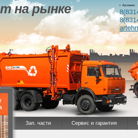
т на рынке
г. Арзамас
8(831
8(831
arteh
г
а
ны
Зап. части
Сервис и гарантия