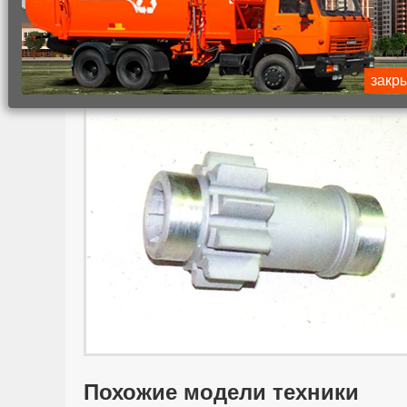
Главная
Каталог коммунальной техники
Коммунальн
Шестерня (прямозуб) КО-503В-2
закр
Похожие модели техники