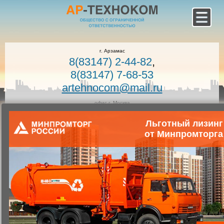
г. Арзамас
8(83147) 2-44-82
,
8(83147) 7-68-53
artehnocom@mail.ru
офис г. Москва
8-800-100-7400
Льготный лизинг
Звонок по России бесплатный!
Заказать звонок
от Минпромторга
Главная
Каталог коммунальной техники
Коммунальная техника
Запчасти для коммунальной техники
Запасные части к вакуумным машинам
Фланец АНМ53-02.08.020