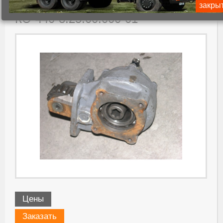
4202010 с насосом МН 56 32.04)
закры
КО-440-8.25.00.000-01
Цены
Заказать