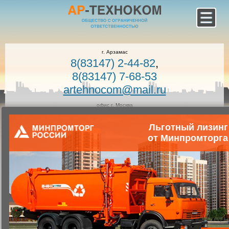
г. Арзамас
8(83147) 2-44-82
,
8(83147) 7-68-53
artehnocom@mail.ru
офис г. Москва
8-800-100-7400
Льготный лизинг
Звонок по России бесплатный!
Заказать звонок
от Минпромторга
Главная
Каталог коммунальной техники
Коммунальная техника
Запчасти для коммунальной техники
Запасные части для мусоровозов
Установка КОМ (КОМ МП58-