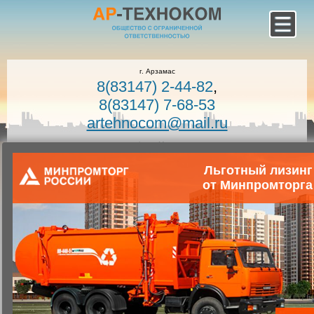
г. Арзамас
8(83147) 2-44-82
,
8(83147) 7-68-53
artehnocom@mail.ru
офис г. Москва
8-800-100-7400
Льготный лизинг
Звонок по России бесплатный!
от Минпромторга
Заказать звонок
Главная
Каталог коммунальной техники
Коммунальная техника
Запчасти для коммунальной техники
Запасные части для мусоровозов
Траверса КО-440-8.29.01.400