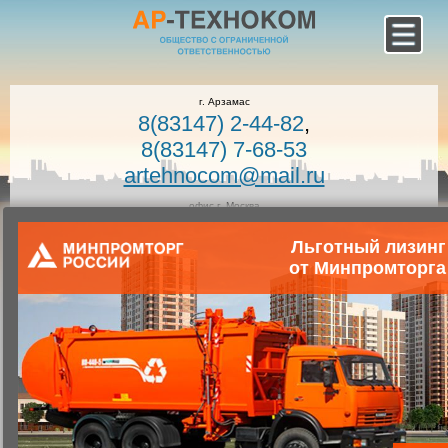
г. Арзамас
8(83147) 2-44-82
,
8(83147) 7-68-53
artehnocom@mail.ru
офис г. Москва
8-800-100-7400
Льготный лизинг
Звонок по России бесплатный!
Заказать звонок
от Минпромторга
Главная
Каталог коммунальной техники
Коммунальная техника
Запчасти для коммунальной техники
Запасные части к вакуумным машинам
Ротор КО-522А.02.01.110