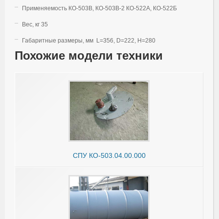
Применяемость КО-503В, КО-503В-2 КО-522А, КО-522Б
Вес, кг 35
Габаритные размеры, мм L=356, D=222, H=280
Похожие модели техники
СПУ КО-503.04.00.000