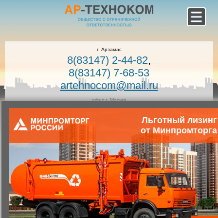
г. Арзамас
8(83147) 2-44-82
,
8(83147) 7-68-53
artehnocom@mail.ru
офис г. Москва
8-800-100-7400
Льготный лизинг
Звонок по России бесплатный!
Заказать звонок
от Минпромторга
Главная
Каталог коммунальной техники
Коммунальная техника
Запчасти для коммунальной техники
Запасные части к вакуумным машинам
Рама КО-505А.02.01.000