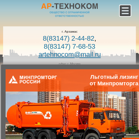
г. Арзамас
8(83147) 2-44-82
,
8(83147) 7-68-53
artehnocom@mail.ru
офис г. Москва
8-800-100-7400
Льготный лизинг
Звонок по России бесплатный!
Заказать звонок
от Минпромторга
Главная
Каталог коммунальной техники
Коммунальная техника
Запчасти для коммунальной техники
Запасные части для мусоровозов
Опрокидыватель