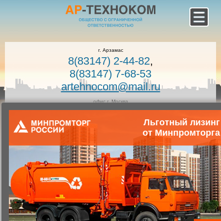
г. Арзамас
8(83147) 2-44-82
,
8(83147) 7-68-53
artehnocom@mail.ru
офис г. Москва
8-800-100-7400
Льготный лизинг
Звонок по России бесплатный!
Заказать звонок
от Минпромторга
Главная
Каталог коммунальной техники
Коммунальная техника
Запчасти для коммунальной техники
Запасные части для мусоровозов
Монтаж гидросистемы на