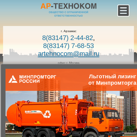
г. Арзамас
8(83147) 2-44-82
,
8(83147) 7-68-53
artehnocom@mail.ru
офис г. Москва
8-800-100-7400
Льготный лизинг
Звонок по России бесплатный!
Заказать звонок
от Минпромторга
Главная
Каталог коммунальной техники
Коммунальная техника
Запчасти для коммунальной техники
Запасные части к вакуумным машинам
Лопатка (текстопласт)