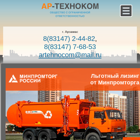
г. Арзамас
8(83147) 2-44-82
,
8(83147) 7-68-53
artehnocom@mail.ru
офис г. Москва
8-800-100-7400
Льготный лизинг
Звонок по России бесплатный!
от Минпромторга
Заказать звонок
Главная
Каталог коммунальной техники
Коммунальная техника
Запчасти для коммунальной техники
Запасные части для мусоровозов
Кузов КО-440-7.11.10.000