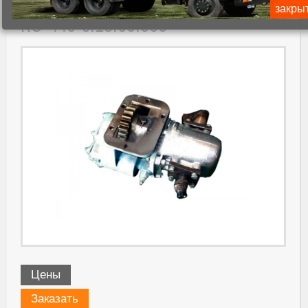
4202010+насос НШ-50У-3)
закры
КО-440-6.15.00.000
Цены
Заказать