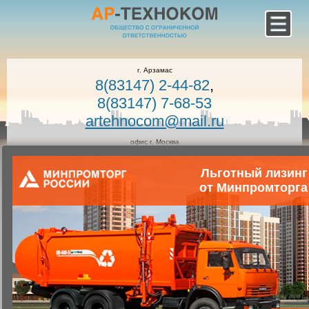
г. Арзамас
8(83147) 2-44-82
,
8(83147) 7-68-53
artehnocom@mail.ru
офис г. Москва
8-800-100-7400
Льготный лизинг
Звонок по России бесплатный!
Заказать звонок
от Минпромторга
Главная
Каталог коммунальной техники
Коммунальная техника
Запчасти для коммунальной техники
Запасные части для мусоровозов
КОМ установка (КОМ МП 41-