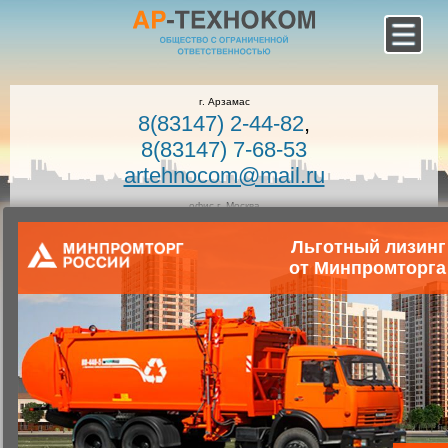
г. Арзамас
8(83147) 2-44-82
,
8(83147) 7-68-53
artehnocom@mail.ru
офис г. Москва
8-800-100-7400
Льготный лизинг
Звонок по России бесплатный!
Заказать звонок
от Минпромторга
Главная
Каталог коммунальной техники
Коммунальная техника
Запчасти для коммунальной техники
Запасные части к вакуумным машинам
КОМ КО-503В.02.11.700