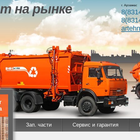
т на рынке
г. Арзамас
8(831
8(831
arteh
г
а
ны
Зап. части
Сервис и гарантия