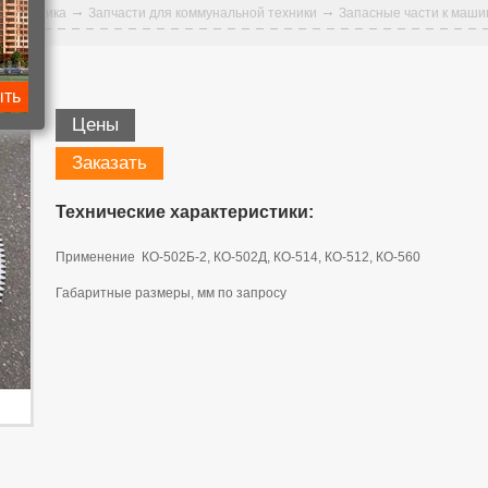
ая техника
Запчасти для коммунальной техники
Запасные части к маши
001
ыть
Цены
Заказать
Технические характеристики:
Применение КО-502Б-2, КО-502Д, КО-514, КО-512, КО-560
Габаритные размеры, мм по запросу