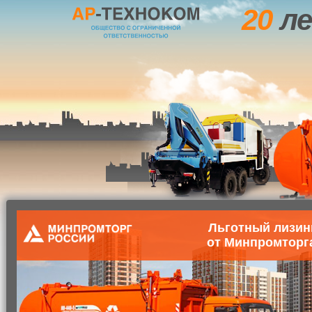
20
ле
Льготный лизин
от Минпромторг
Главная
О компании
Маши