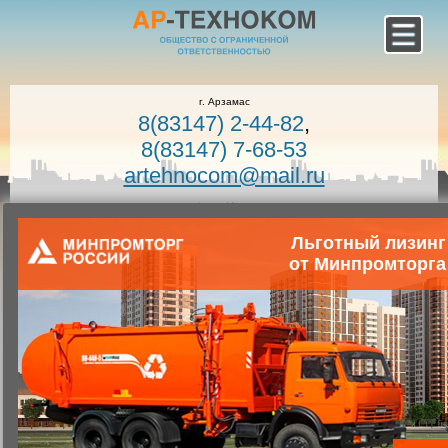
г. Арзамас
8(83147) 2-44-82
,
8(83147) 7-68-53
artehnocom@mail.ru
офис г. Москва
8-800-100-7400
Льготный лизинг
Звонок по России бесплатный!
от Минпромторга
Заказать звонок
Главная
Каталог коммунальной техники
Коммунальная техника
Запчасти для коммунальной техники
Запасные части для мусоровозов
Захват КО-440-5.73.01.950