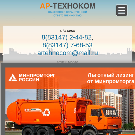
г. Арзамас
8(83147) 2-44-82
,
8(83147) 7-68-53
artehnocom@mail.ru
офис г. Москва
8-800-100-7400
Льготный лизинг
Звонок по России бесплатный!
Заказать звонок
от Минпромторга
Главная
Каталог коммунальной техники
Коммунальная техника
Запчасти для коммунальной техники
Запасные части к вакуумным машинам
Гайка накидная АНМ53-09.00.002