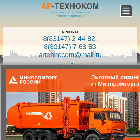
г. Арзамас
8(83147) 2-44-82
,
8(83147) 7-68-53
artehnocom@mail.ru
офис г. Москва
8-800-100-7400
Льготный лизинг
Звонок по России бесплатный!
Заказать звонок
от Минпромторга
Главная
Каталог коммунальной техники
Коммунальная техника
Запчасти для коммунальной техники
Запасные части к вакуумным машинам
Гайка КО-505А.02.15.305