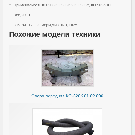
Применяемость КО-503,КО-503В-2,КО-505А, КО-505А-01
Вес, кг 0,1
Габаритные размеры,мм d=70, L=25
Похожие модели техники
Опора передняя КО-520К.01.02.000