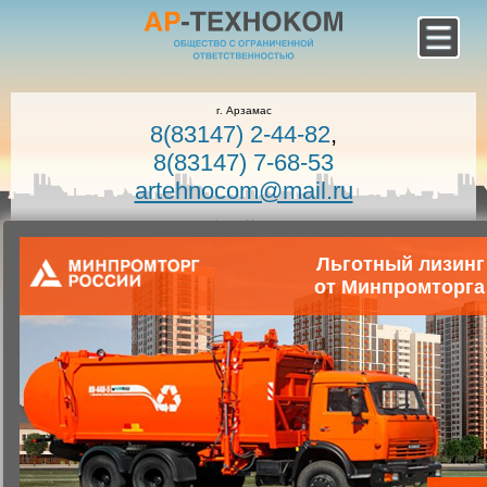
г. Арзамас
8(83147) 2-44-82
,
8(83147) 7-68-53
artehnocom@mail.ru
офис г. Москва
8-800-100-7400
Льготный лизинг
Звонок по России бесплатный!
от Минпромторга
Заказать звонок
Главная
Каталог коммунальной техники
Коммунальная техника
Запчасти для коммунальной техники
Запасные части для мусоровозов
Борт задний КО-440-7.11.11.000