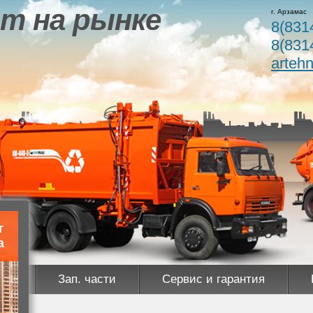
т на рынке
г. Арзамас
8(831
8(831
arteh
г
а
ны
Зап. части
Сервис и гарантия