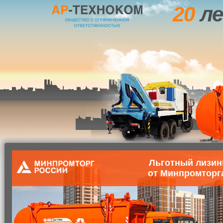
20
ле
Льготный лизин
от Минпромторг
Главная
О компании
Маши