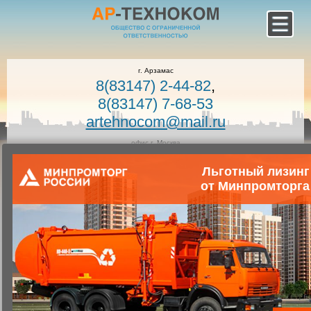
г. Арзамас
8(83147) 2-44-82
,
8(83147) 7-68-53
artehnocom@mail.ru
офис г. Москва
8-800-100-7400
Льготный лизинг
Звонок по России бесплатный!
Заказать звонок
от Минпромторга
Главная
Каталог коммунальной техники
Коммунальная техника
Запчасти для коммунальной техники
Запасные части к вакуумным машинам
Блок натяжной КО-505А.02.02.000